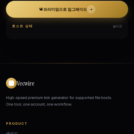
프리미엄으로 업그레이드
호스트 상태
실시간
Vecwire
High-speed premium link generator for supported file hosts.
One tool, one account, one workflow.
PRODUCT
생성기