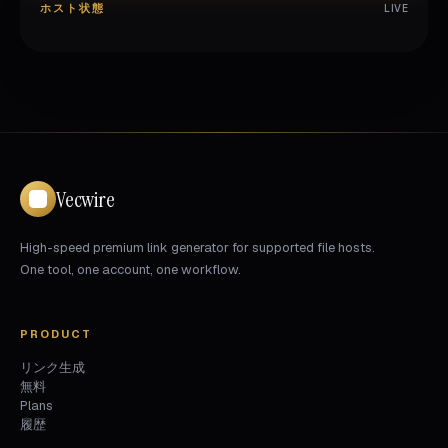
ホスト状態
LIVE
Vecwire
High-speed premium link generator for supported file hosts.
One tool, one account, one workflow.
PRODUCT
リンク生成
無料
Plans
履歴